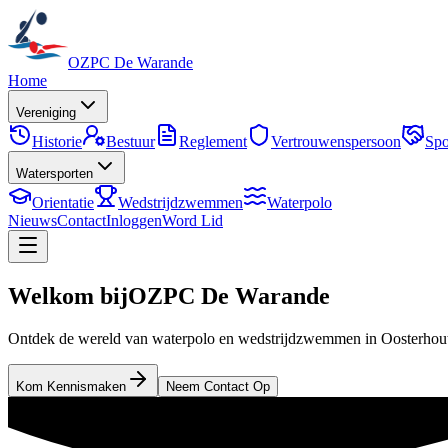
OZPC De Warande
Home
Vereniging
Historie
Bestuur
Reglement
Vertrouwenspersoon
Spo
Watersporten
Orientatie
Wedstrijdzwemmen
Waterpolo
Nieuws
Contact
Inloggen
Word Lid
Welkom bij
OZPC De Warande
Ontdek de wereld van waterpolo en wedstrijdzwemmen in Oosterhou
Kom Kennismaken
Neem Contact Op