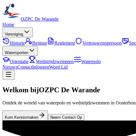
OZPC De Warande
Home
Vereniging
Historie
Bestuur
Reglement
Vertrouwenspersoon
Spo
Watersporten
Orientatie
Wedstrijdzwemmen
Waterpolo
Nieuws
Contact
Inloggen
Word Lid
Welkom bij
OZPC De Warande
Ontdek de wereld van waterpolo en wedstrijdzwemmen in Oosterhou
Kom Kennismaken
Neem Contact Op