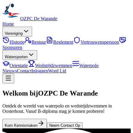
OZPC De Warande
Home
Vereniging
Historie
Bestuur
Reglement
Vertrouwenspersoon
Sponsoren
Watersporten
Orientatie
Wedstrijdzwemmen
Waterpolo
Nieuws
Contact
Inloggen
Word Lid
Welkom bij
OZPC De Warande
Ontdek de wereld van waterpolo en wedstrijdzwemmen in
Oosterhout. Vanaf B-diploma mag je komen proberen!
Kom Kennismaken
Neem Contact Op